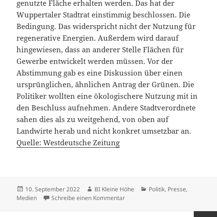
genutzte Fläche erhalten werden. Das hat der
Wuppertaler Stadtrat einstimmig beschlossen. Die
Bedingung. Das widerspricht nicht der Nutzung für
regenerative Energien. Außerdem wird darauf
hingewiesen, dass an anderer Stelle Flächen für
Gewerbe entwickelt werden müssen. Vor der
Abstimmung gab es eine Diskussion über einen
ursprünglichen, ähnlichen Antrag der Grünen. Die
Politiker wollten eine ökologischere Nutzung mit in
den Beschluss aufnehmen. Andere Stadtverordnete
sahen dies als zu weitgehend, von oben auf
Landwirte herab und nicht konkret umsetzbar an.
Quelle: Westdeutsche Zeitung
Veröffentlicht
Autor
Kategorien
10. September 2022
BI Kleine Höhe
Politik
,
Presse,
am
zu Wuppertaler Kleine Höhe bleibt
Medien
Schreibe einen Kommentar
Beitragsnavigation