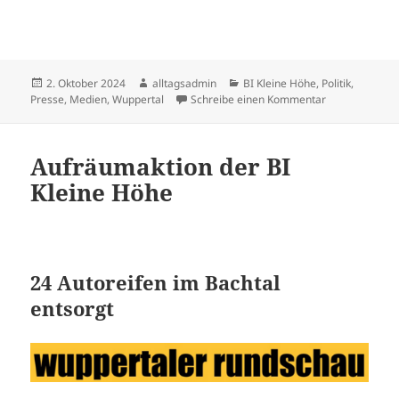
Veröffentlicht
Autor
Kategorien
2. Oktober 2024
alltagsadmin
BI Kleine Höhe
,
Politik
,
am
zu Presseerklä
Presse, Medien
,
Wuppertal
Schreibe einen Kommentar
Aufräumaktion der BI
Kleine Höhe
24 Autoreifen im Bachtal
entsorgt