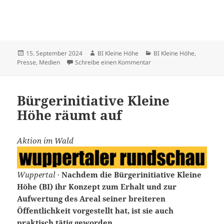
Veröffentlicht
Autor
Kategorien
15. September 2024
BI Kleine Höhe
BI Kleine Höhe
,
am
zu Aufräumaktion der BI 
Presse, Medien
Schreibe einen Kommentar
Bürgerinitiative Kleine
Höhe räumt auf
Aktion im Wald
Wuppertal
·
Nachdem die Bürgerinitiative Kleine
Höhe (BI) ihr Konzept zum Erhalt und zur
Aufwertung des Areal seiner breiteren
Öffentlichkeit vorgestellt hat, ist sie auch
praktisch tätig geworden.