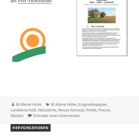
als
PDF-Download
Autor
Kategorien
BI Kleine Höhe
BI Kleine Höhe
,
Eckpunktepapier
,
Landwirtschaft
,
Netzwerke
,
Neues Konzept
,
Politik
,
Presse,
zu Aktuell
Medien
Schreibe einen Kommentar
HERVORGEHOBEN