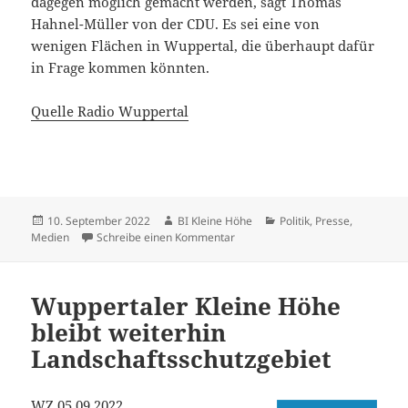
dagegen möglich gemacht werden, sagt Thomas
Hahnel-Müller von der CDU. Es sei eine von
wenigen Flächen in Wuppertal, die überhaupt dafür
in Frage kommen könnten.
Quelle Radio Wuppertal
Veröffentlicht
Autor
Kategorien
10. September 2022
BI Kleine Höhe
Politik
,
Presse,
am
zu KLEINE HÖHE BLEIBT WIESE 
Medien
Schreibe einen Kommentar
Wuppertaler Kleine Höhe
bleibt weiterhin
Landschaftsschutzgebiet
WZ 05.09.2022