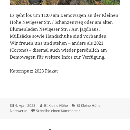
Es geht los um 11:00 am Demowagen an der Kleinen
Höhe Nevigeser Str. / Schanzenweg oder am alten
Blumenladen Nevigeser Str. / Am Jagdhaus.
Müllsäcke sowie Handschuhe sind vorhanden.
Wir freuen uns und stehen – anders als 2021
(Corona) – diesmal auch wieder persönlich am
Demowagen für weitere Infos zur Verfügung.
Katernputz 2023 Plakat
Veröffentlicht
Autor
Kategorien
4. April 2023
BI Kleine Höhe
BI Kleine Höhe
,
am
zu Katernputz April 2023 an de
Netzwerke
Schreibe einen Kommentar