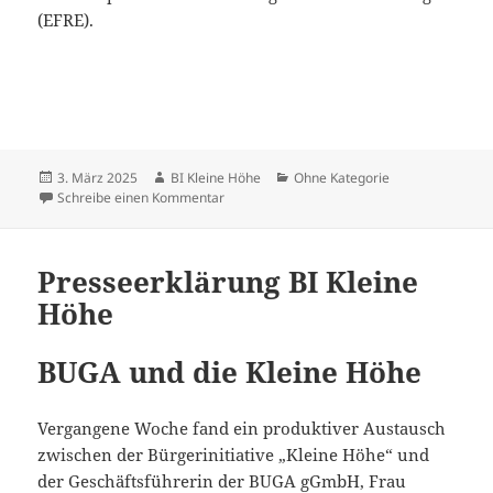
(EFRE).
Veröffentlicht
Autor
Kategorien
3. März 2025
BI Kleine Höhe
Ohne Kategorie
am
zu Bürgerinitiative „Kleine Höhe“ und das 
Schreibe einen Kommentar
Presseerklärung BI Kleine
Höhe
BUGA und die Kleine Höhe
Vergangene Woche fand ein produktiver Austausch
zwischen der Bürgerinitiative „Kleine Höhe“ und
der Geschäftsführerin der BUGA gGmbH, Frau