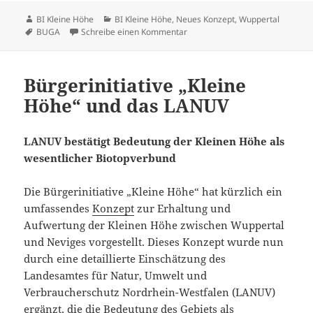
Autor
Kategorien
BI Kleine Höhe
BI Kleine Höhe
,
Neues Konzept
,
Wuppertal
Schlagwörter
zu Konzept in der Langfassung
BUGA
Schreibe einen Kommentar
Bürgerinitiative „Kleine
Höhe“ und das LANUV
LANUV bestätigt Bedeutung der Kleinen Höhe als
wesentlicher Biotopverbund
Die Bürgerinitiative „Kleine Höhe“ hat kürzlich ein
umfassendes
Konzept
zur Erhaltung und
Aufwertung der Kleinen Höhe zwischen Wuppertal
und Neviges vorgestellt. Dieses Konzept wurde nun
durch eine detaillierte Einschätzung des
Landesamtes für Natur, Umwelt und
Verbraucherschutz Nordrhein-Westfalen (LANUV)
ergänzt, die die Bedeutung des Gebiets als