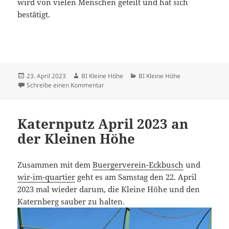
wird von vielen Menschen geteilt und hat sich
bestätigt.
Veröffentlicht
Autor
Kategorien
23. April 2023
BI Kleine Höhe
BI Kleine Höhe
am
zu Katernputz Ergebnis an der Kleinen Höh
Schreibe einen Kommentar
Katernputz April 2023 an
der Kleinen Höhe
Zusammen mit dem
Buergerverein-Eckbusch
und
wir-im-quartier
geht es am Samstag den 22. April
2023 mal wieder darum, die Kleine Höhe und den
Katernberg sauber zu halten.