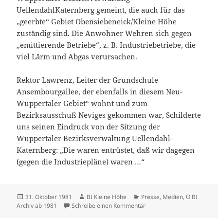
UellendahlKaternberg gemeint, die auch für das
„geerbte“ Gebiet Obensiebeneick/Kleine Höhe
zuständig sind. Die Anwohner Wehren sich gegen
„emittierende Betriebe“, z. B. Industriebetriebe, die
viel Lärm und Abgas verursachen.
Rektor Lawrenz, Leiter der
Grundschule
Ansembourgallee, der ebenfalls in diesem Neu-
Wuppertaler Gebiet“ wohnt und zum
Bezirksausschuß Neviges gekommen war, Schilderte
uns seinen Eindruck von der Sitzung der
Wuppertaler Bezirksverwaltung Uellendahl-
Katernberg: „Die waren entrüstet, daß wir dagegen
(gegen die Industriepläne) waren …“
Veröffentlicht
Autor
Kategorien
31. Oktober 1981
BI Kleine Höhe
Presse, Medien
,
ʘ BI
am
zu „Die waren entrüstet…“
Archiv ab 1981
Schreibe einen Kommentar