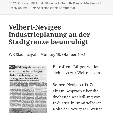
Veröffentlicht
Autor
Kategorien
26. Oktober 1981
BI Kleine Höhe
Presse, Medien
,
ʘ BI
am
zu Golfspiele bald im zarte
Archiv ab 1981
Schreibe einen Kommentar
Velbert-Neviges
Industrieplanung an der
Stadtgrenze beunruhigt
WZ Stadtausgabe Montag, 19. Oktober 1981
Betroffene Bürger wollen
sich jetzt zur Wehr setzen
Velbert-Neviges (lf). Zu
einem Gespräch über die
drohende Ansiedlung von
Industrie in unmittelbarer
Nähe der Nevigeser Grenze