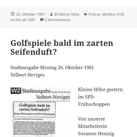
Veröffentlicht
Autor
Kategorien
30. Oktober 1981
BI Kleine Höhe
Presse, Medien
,
ʘ BI
am
zu 1968: Bekanntgabe der Bebauungsa
Archiv ab 1981
2 Kommentare
Golfspiele bald im zarten
Seifenduft?
Stadtausgabе Montag 26. Oktober 1981
Velbert-Neviges
Kleine Höhe gestern
im SPD-
Frühschoppen
Von unserer
Mitarbeiterin
Susanne Hennig