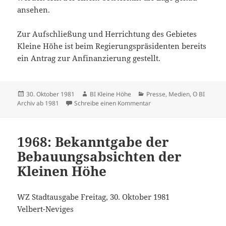
ansehen.
Zur Aufschließung und Herrichtung des Gebietes
Kleine Höhe ist beim Regierungspräsidenten bereits
ein Antrag zur Anfinanzierung gestellt.
Veröffentlicht
Autor
Kategorien
30. Oktober 1981
BI Kleine Höhe
Presse, Medien
,
ʘ BI
am
zu In gut drei Jahren kein
Archiv ab 1981
Schreibe einen Kommentar
1968: Bekanntgabe der
Bebauungsabsichten der
Kleinen Höhe
WZ Stadtausgabe
Freitag, 30. Oktober 1981
Velbert-Neviges