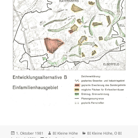
Veröffentlicht
Autor
Kategorien
1. Oktober 1981
BI Kleine Höhe
BI Kleine Höhe
,
ʘ BI