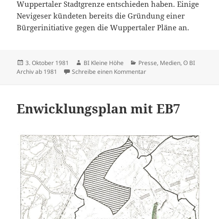
Wuppertaler Stadtgrenze entschieden haben. Einige
Nevigeser kündeten bereits die Gründung einer
Bürgerinitiative gegen die Wuppertaler Pläne an.
Veröffentlicht
Autor
Kategorien
3. Oktober 1981
BI Kleine Höhe
Presse, Medien
,
ʘ BI
am
zu Wuppertals „stinkende” 
Archiv ab 1981
Schreibe einen Kommentar
Enwicklungsplan mit EB7