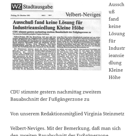
Aussch
uß
fand
keine
Lösung
für
Industr
ieansie
dlung
Kleine
Höhe
CDU stimmte gestern nachmittag zweitem
Bauabschnitt der Fußgängerzone zu
Von unserem Redaktionsmitglied Virginia Steinmetz
Velbert-Neviges. Mit der Bemerkung, daß man sich
den zweiten Bauabschnitt der Fußgänerzone