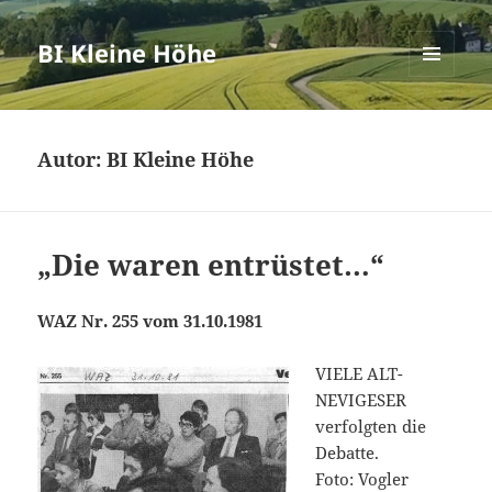
BI Kleine Höhe
MENÜ
UND
WIDGETS
Autor:
BI Kleine Höhe
„Die waren entrüstet…“
WAZ Nr. 255 vom 31.10.1981
VIELE ALT-
NEVIGESER
verfolgten die
Debatte.
Foto: Vogler