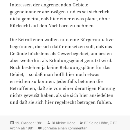
In
teressen der angrenzenden Gebiete
gegeneinander abzuwägen und es sei sicherlich
nicht gemeint, daß hier einer etwas plane, ohne
Rücksicht auf den Nachbarn zu nehmen.
Die Betroffenen wollen nun eine Bürgerinitiative
begründen, die sich dafür einsetzen soll, daß das
Gelände höch
stens als Gewerbegebiet, am
besten
aber weiterhin als Erholungsgebiet genutzt wird.
Noch bestehen ja keine Bebauungspläne für das
Gebiet,
– so daß man hofft hier noch et
was
erreichen zu können. Jedenfalls betonen die
Betroffenen, daß sie von einer derartigen Planung
nichts gewußt haben, als sie sich hier ansiedelten
und daß sie sich hier regelrecht betrogen fühlen.
Veröffentlicht
Autor
Kategorien
19. Oktober 1981
BI Kleine Höhe
BI Kleine Höhe
,
ʘ BI
am
zu Velbert-Neviges Indust
Archiv ab 1981
Schreibe einen Kommentar