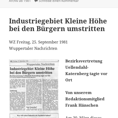
am
zu Enwicklungsplan mit EB
Archiv ab 1981
Schreibe einen Kommentar
Industriegebiet Kleine Höhe
bei den Bürgern umstritten
WZ Freitag, 25. September
1981
Wuppe
rtaler Nachrichten
Bezirksvertretung
Uellendahl-
Katernberg tagte vor
Ort
Von unserem
Redaktionsmitglied
Frank Hänschen
Am 30. März dieses