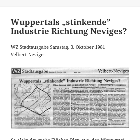
Wuppertals „stinkende”
Industrie Richtung Neviges?
WZ Stadtausgabе Samstag, 3. Oktober 1981
Velbert-Neviges
So sieht der grobe Flächen-Plan aus, den Wuppertal