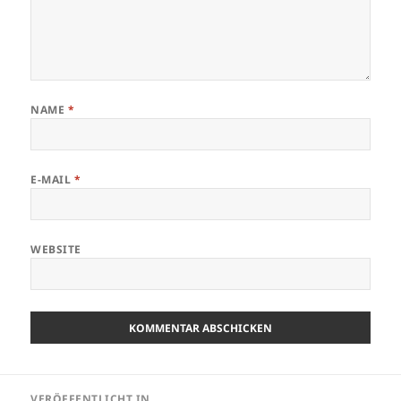
NAME
*
E-MAIL
*
WEBSITE
Beitrags-
VERÖFFENTLICHT IN